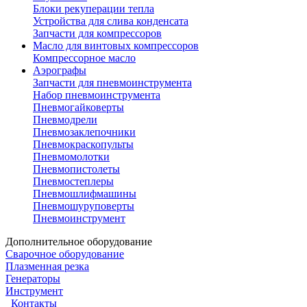
Блоки рекуперации тепла
Устройства для слива конденсата
Запчасти для компрессоров
Масло для винтовых компрессоров
Компрессорное масло
Аэрографы
Запчасти для пневмоинструмента
Набор пневмоинструмента
Пневмогайковерты
Пневмодрели
Пневмозаклепочники
Пневмокраскопульты
Пневмомолотки
Пневмопистолеты
Пневмостеплеры
Пневмошлифмашины
Пневмошуруповерты
Пневмоинструмент
Дополнительное оборудование
Сварочное оборудование
Плазменная резка
Генераторы
Инструмент
Контакты