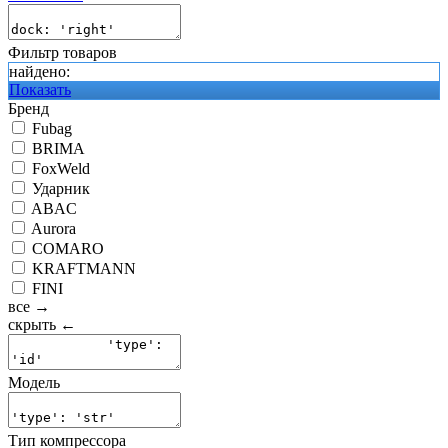
Фильтр товаров
найдено:
Показать
Бренд
Fubag
BRIMA
FoxWeld
Ударник
ABAC
Aurora
COMARO
KRAFTMANN
FINI
все →
скрыть ←
Модель
Тип компрессора