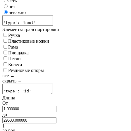
есть
нет
неважно
Элементы транспортировки
Ручка
Пластиковые ножки
Рама
Площадка
Петли
Колеса
Резиновые опоры
все →
скрыть ←
Длина
От
до
1