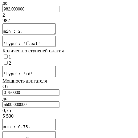
до
2
982
Количество ступеней сжатия
1
2
Мощность двигателя
От
до
0,75
5 500