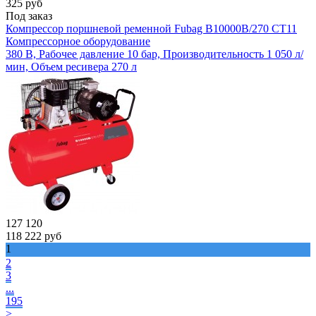
325
руб
Под заказ
Компрессор поршневой ременной Fubag B10000B/270 CT11
Компрессорное оборудование
380 В, Рабочее давление 10 бар, Производительность 1 050 л/
мин, Объем ресивера 270 л
127 120
118 222
руб
1
2
3
...
195
>