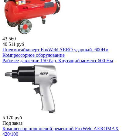
43 560
40 511
руб
Пневмогайковерт FoxWeld AERO ударный, 600Нм
Компрессорное оборудование
Рабочее давление 150 бар, Крутящий момент 600 Нм
5 170
руб
Под заказ
Компрессор поршневой ременной FoxWeld AEROMAX
420/100