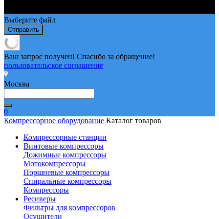
Выберите файл
Отправить
Ваш запрос получен! Спасибо за обращение!
пользовательское соглашение
Москва
0
Компрессорное оборудование
Каталог товаров
Компрессорные станции
Винтовые компрессоры
Дожимные компрессоры
Мотокомпрессоры
Поршневые компрессоры
Спиральные компрессоры
Компрессоры
Ресиверы
Фильтры для компрессоров
Осушители