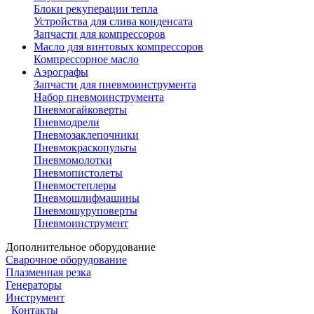
Блоки рекуперации тепла
Устройства для слива конденсата
Запчасти для компрессоров
Масло для винтовых компрессоров
Компрессорное масло
Аэрографы
Запчасти для пневмоинструмента
Набор пневмоинструмента
Пневмогайковерты
Пневмодрели
Пневмозаклепочники
Пневмокраскопульты
Пневмомолотки
Пневмопистолеты
Пневмостеплеры
Пневмошлифмашины
Пневмошуруповерты
Пневмоинструмент
Дополнительное оборудование
Сварочное оборудование
Плазменная резка
Генераторы
Инструмент
Контакты