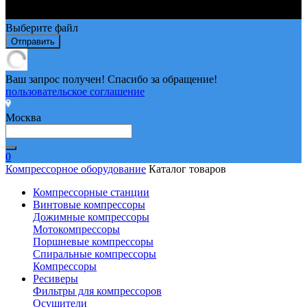
Выберите файл
Отправить
Ваш запрос получен! Спасибо за обращение!
пользовательское соглашение
Москва
0
Компрессорное оборудование
Каталог товаров
Компрессорные станции
Винтовые компрессоры
Дожимные компрессоры
Мотокомпрессоры
Поршневые компрессоры
Спиральные компрессоры
Компрессоры
Ресиверы
Фильтры для компрессоров
Осушители