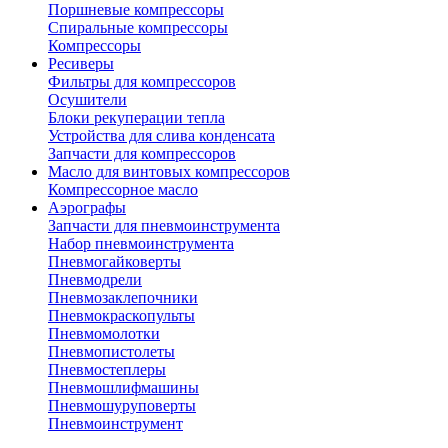
Поршневые компрессоры
Спиральные компрессоры
Компрессоры
Ресиверы
Фильтры для компрессоров
Осушители
Блоки рекуперации тепла
Устройства для слива конденсата
Запчасти для компрессоров
Масло для винтовых компрессоров
Компрессорное масло
Аэрографы
Запчасти для пневмоинструмента
Набор пневмоинструмента
Пневмогайковерты
Пневмодрели
Пневмозаклепочники
Пневмокраскопульты
Пневмомолотки
Пневмопистолеты
Пневмостеплеры
Пневмошлифмашины
Пневмошуруповерты
Пневмоинструмент