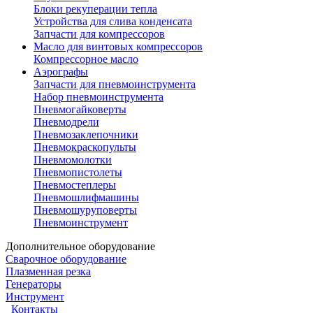
Блоки рекуперации тепла
Устройства для слива конденсата
Запчасти для компрессоров
Масло для винтовых компрессоров
Компрессорное масло
Аэрографы
Запчасти для пневмоинструмента
Набор пневмоинструмента
Пневмогайковерты
Пневмодрели
Пневмозаклепочники
Пневмокраскопульты
Пневмомолотки
Пневмопистолеты
Пневмостеплеры
Пневмошлифмашины
Пневмошуруповерты
Пневмоинструмент
Дополнительное оборудование
Сварочное оборудование
Плазменная резка
Генераторы
Инструмент
Контакты