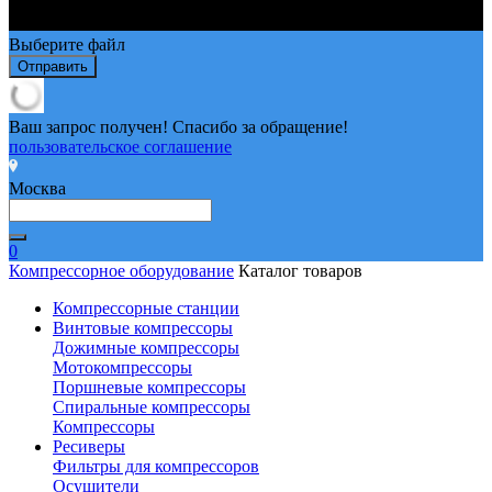
Выберите файл
Отправить
Ваш запрос получен! Спасибо за обращение!
пользовательское соглашение
Москва
0
Компрессорное оборудование
Каталог товаров
Компрессорные станции
Винтовые компрессоры
Дожимные компрессоры
Мотокомпрессоры
Поршневые компрессоры
Спиральные компрессоры
Компрессоры
Ресиверы
Фильтры для компрессоров
Осушители