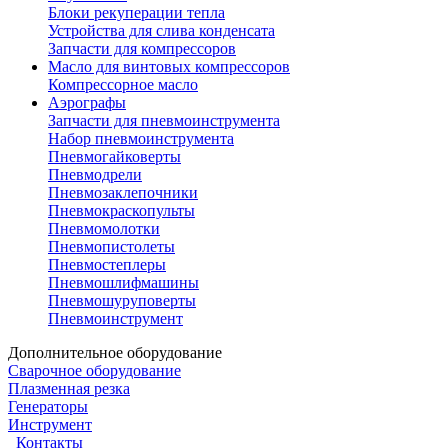
Блоки рекуперации тепла
Устройства для слива конденсата
Запчасти для компрессоров
Масло для винтовых компрессоров
Компрессорное масло
Аэрографы
Запчасти для пневмоинструмента
Набор пневмоинструмента
Пневмогайковерты
Пневмодрели
Пневмозаклепочники
Пневмокраскопульты
Пневмомолотки
Пневмопистолеты
Пневмостеплеры
Пневмошлифмашины
Пневмошуруповерты
Пневмоинструмент
Дополнительное оборудование
Сварочное оборудование
Плазменная резка
Генераторы
Инструмент
Контакты