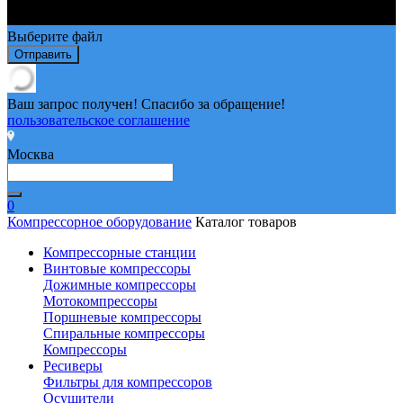
Выберите файл
Отправить
Ваш запрос получен! Спасибо за обращение!
пользовательское соглашение
Москва
0
Компрессорное оборудование
Каталог товаров
Компрессорные станции
Винтовые компрессоры
Дожимные компрессоры
Мотокомпрессоры
Поршневые компрессоры
Спиральные компрессоры
Компрессоры
Ресиверы
Фильтры для компрессоров
Осушители