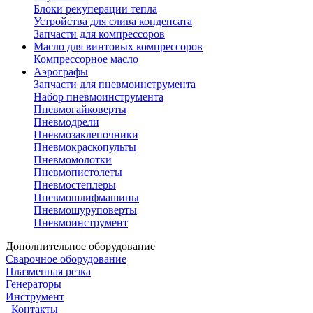
Блоки рекуперации тепла
Устройства для слива конденсата
Запчасти для компрессоров
Масло для винтовых компрессоров
Компрессорное масло
Аэрографы
Запчасти для пневмоинструмента
Набор пневмоинструмента
Пневмогайковерты
Пневмодрели
Пневмозаклепочники
Пневмокраскопульты
Пневмомолотки
Пневмопистолеты
Пневмостеплеры
Пневмошлифмашины
Пневмошуруповерты
Пневмоинструмент
Дополнительное оборудование
Сварочное оборудование
Плазменная резка
Генераторы
Инструмент
Контакты