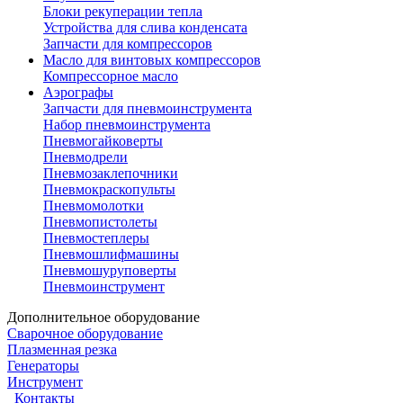
Блоки рекуперации тепла
Устройства для слива конденсата
Запчасти для компрессоров
Масло для винтовых компрессоров
Компрессорное масло
Аэрографы
Запчасти для пневмоинструмента
Набор пневмоинструмента
Пневмогайковерты
Пневмодрели
Пневмозаклепочники
Пневмокраскопульты
Пневмомолотки
Пневмопистолеты
Пневмостеплеры
Пневмошлифмашины
Пневмошуруповерты
Пневмоинструмент
Дополнительное оборудование
Сварочное оборудование
Плазменная резка
Генераторы
Инструмент
Контакты