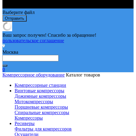
Выберите файл
Отправить
Ваш запрос получен! Спасибо за обращение!
пользовательское соглашение
Москва
0
Компрессорное оборудование
Каталог товаров
Компрессорные станции
Винтовые компрессоры
Дожимные компрессоры
Мотокомпрессоры
Поршневые компрессоры
Спиральные компрессоры
Компрессоры
Ресиверы
Фильтры для компрессоров
Осушители