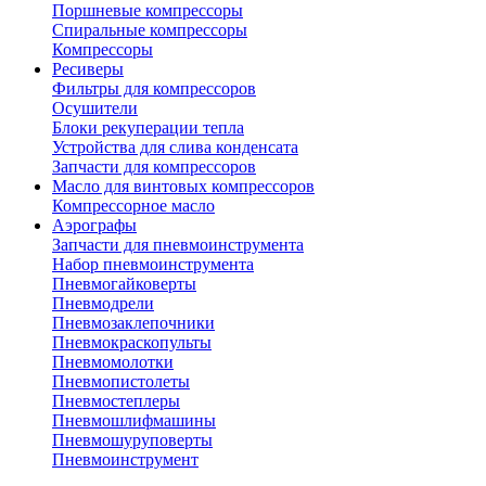
Поршневые компрессоры
Спиральные компрессоры
Компрессоры
Ресиверы
Фильтры для компрессоров
Осушители
Блоки рекуперации тепла
Устройства для слива конденсата
Запчасти для компрессоров
Масло для винтовых компрессоров
Компрессорное масло
Аэрографы
Запчасти для пневмоинструмента
Набор пневмоинструмента
Пневмогайковерты
Пневмодрели
Пневмозаклепочники
Пневмокраскопульты
Пневмомолотки
Пневмопистолеты
Пневмостеплеры
Пневмошлифмашины
Пневмошуруповерты
Пневмоинструмент