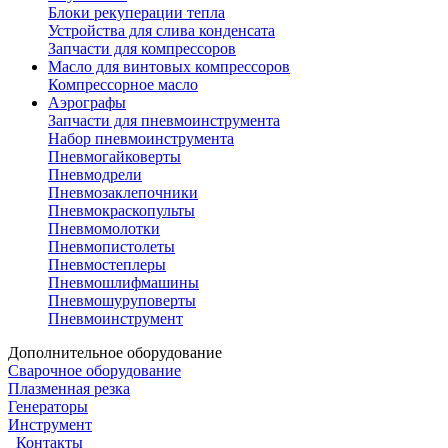
Блоки рекуперации тепла
Устройства для слива конденсата
Запчасти для компрессоров
Масло для винтовых компрессоров
Компрессорное масло
Аэрографы
Запчасти для пневмоинструмента
Набор пневмоинструмента
Пневмогайковерты
Пневмодрели
Пневмозаклепочники
Пневмокраскопульты
Пневмомолотки
Пневмопистолеты
Пневмостеплеры
Пневмошлифмашины
Пневмошуруповерты
Пневмоинструмент
Дополнительное оборудование
Сварочное оборудование
Плазменная резка
Генераторы
Инструмент
Контакты