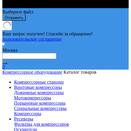
Выберите файл
Отправить
Ваш запрос получен! Спасибо за обращение!
пользовательское соглашение
Москва
0
Компрессорное оборудование
Каталог товаров
Компрессорные станции
Винтовые компрессоры
Дожимные компрессоры
Мотокомпрессоры
Поршневые компрессоры
Спиральные компрессоры
Компрессоры
Ресиверы
Фильтры для компрессоров
Осушители