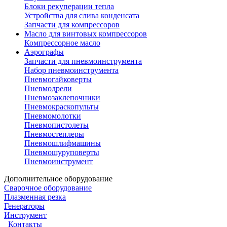
Блоки рекуперации тепла
Устройства для слива конденсата
Запчасти для компрессоров
Масло для винтовых компрессоров
Компрессорное масло
Аэрографы
Запчасти для пневмоинструмента
Набор пневмоинструмента
Пневмогайковерты
Пневмодрели
Пневмозаклепочники
Пневмокраскопульты
Пневмомолотки
Пневмопистолеты
Пневмостеплеры
Пневмошлифмашины
Пневмошуруповерты
Пневмоинструмент
Дополнительное оборудование
Сварочное оборудование
Плазменная резка
Генераторы
Инструмент
Контакты