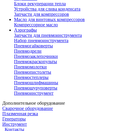
Блоки рекуперации тепла
Устройства для слива конденсата
Запчасти для компрессоров
Масло для винтовых компрессоров
Компрессорное масло
Аэрографы
Запчасти для пневмоинструмента
Набор пневмоинструмента
Пневмогайковерты
Пневмодрели
Пневмозаклепочники
Пневмокраскопульты
Пневмомолотки
Пневмопистолеты
Пневмостеплеры
Пневмошлифмашины
Пневмошуруповерты
Пневмоинструмент
Дополнительное оборудование
Сварочное оборудование
Плазменная резка
Генераторы
Инструмент
Контакты