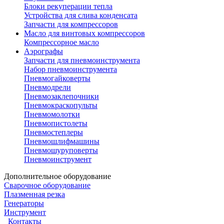
Блоки рекуперации тепла
Устройства для слива конденсата
Запчасти для компрессоров
Масло для винтовых компрессоров
Компрессорное масло
Аэрографы
Запчасти для пневмоинструмента
Набор пневмоинструмента
Пневмогайковерты
Пневмодрели
Пневмозаклепочники
Пневмокраскопульты
Пневмомолотки
Пневмопистолеты
Пневмостеплеры
Пневмошлифмашины
Пневмошуруповерты
Пневмоинструмент
Дополнительное оборудование
Сварочное оборудование
Плазменная резка
Генераторы
Инструмент
Контакты